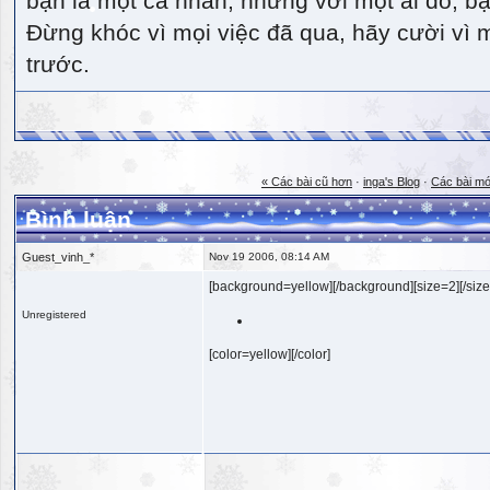
bạn là một cá nhân, nhưng với một ai đó, bạn
Đừng khóc vì mọi việc đã qua, hãy cười vì 
trước.
« Các bài cũ hơn
·
inga's Blog
·
Các bài mớ
Bình luận
Guest_vinh_*
Nov 19 2006, 08:14 AM
[background=yellow][/background][size=2][/size
Unregistered
[color=yellow][/color]