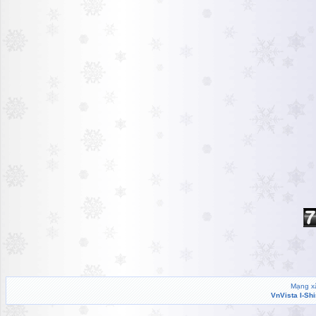
Mạng xã
VnVista I-Sh