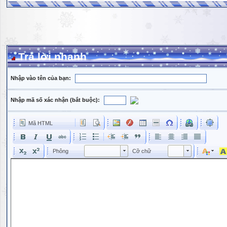
Trả lời nhanh
Nhập vào tên của bạn:
Nhập mã số xác nhận (bắt buộc):
Mã HTML
Phông
Kích cỡ phông
Phông
Cỡ chữ
Phông
Cỡ chữ