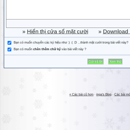
»
Hiển thị cửa sổ mặt cười
»
Download b
Bạn có muốn chuyển các ký hiệu như :) :( :D ...thành mặt cười trong bài viết này?
Bạn có muốn
chèn thêm chữ ký
vào bài viết này ?
« Các bài cũ hơn
·
inga's Blog
·
Các bài mớ