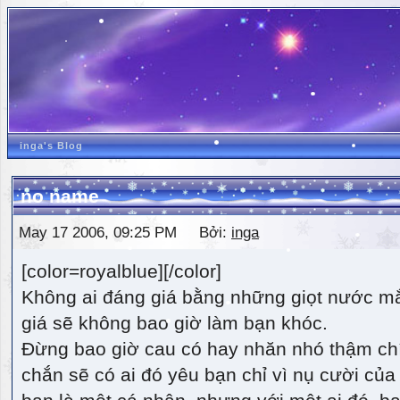
inga's Blog
no name
May 17 2006, 09:25 PM Bởi:
inga
[color=royalblue][/color]
Không ai đáng giá bằng những giọt nước m
giá sẽ không bao giờ làm bạn khóc.
Đừng bao giờ cau có hay nhăn nhó thậm ch
chắn sẽ có ai đó yêu bạn chỉ vì nụ cười của 