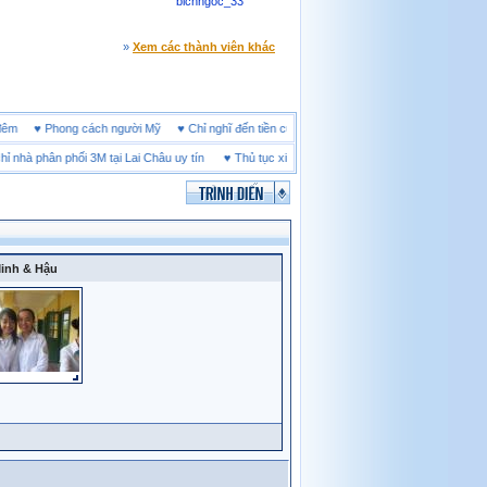
bichngoc_33
»
Xem các thành viên khác
ine đêm
♥
Phong cách người Mỹ
♥
Chỉ nghĩ đến tiền cũng làm người ta ích kỷ
 nhà phân phối 3M tại Lai Châu uy tín
♥
Thủ tục xin visa Tây Ban Nha
♥
Giày bảo hộ Jo
inh & Hậu