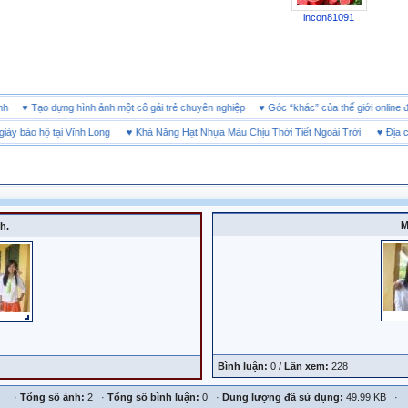
incon81091
doanh
♥
Tạo dựng hình ảnh một cô gái trẻ chuyên nghiệp
♥
Góc “khác” của thế giới onl
y bảo hộ tại Vĩnh Long
♥
Khả Năng Hạt Nhựa Màu Chịu Thời Tiết Ngoài Trời
♥
Địa chỉ
M
h.
Bình luận:
0 /
Lần xem:
228
·
Tổng số ảnh:
2 ·
Tổng số bình luận:
0 ·
Dung lượng đã sử dụng:
49.99 KB ·