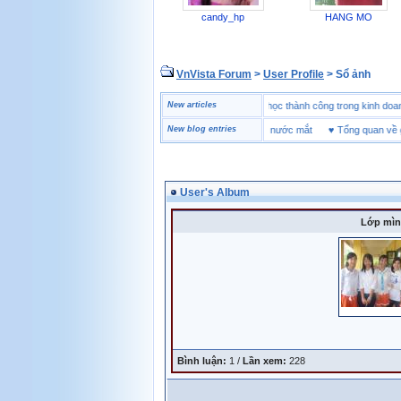
candy_hp
HANG MO
VnVista Forum
>
User Profile
> Sổ ảnh
♥
Một số câu hỏi phỏng vấn “đặc biệt” của Microsoft
New articles
♥
4 bài học thành công trong kinh 
♥
SHEET Tình yêu và giọt nước mắt
New blog entries
♥
Tổng quan về già
User's Album
Lớp mìn
Bình luận:
1 /
Lần xem:
228