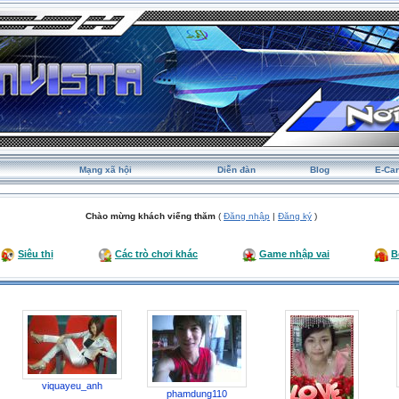
Mạng xã hội
Diễn đàn
Blog
E-Ca
Chào mừng khách viếng thăm
(
Đăng nhập
|
Đăng ký
)
Siêu thị
Các trò chơi khác
Game nhập vai
B
viquayeu_anh
phamdung110