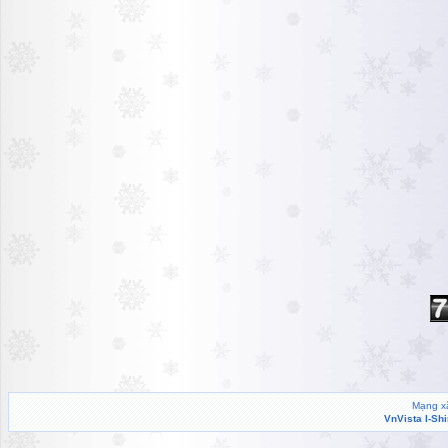
Mạng xã
VnVista I-Sh