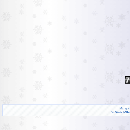
Mạng xã
VnVista I-Sh