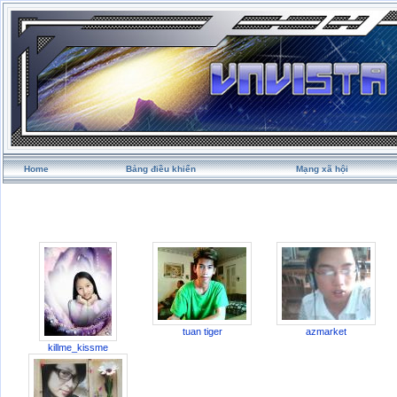
Home
Bảng điều khiển
Mạng xã hội
tuan tiger
azmarket
killme_kissme