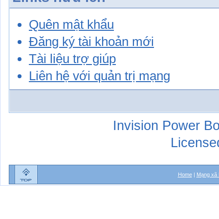
Quên mật khẩu
Đăng ký tài khoản mới
Tài liệu trợ giúp
Liên hệ với quản trị mạng
Invision Power Bo
License
Home
|
Mạng xã 