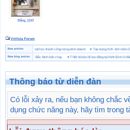
Đắng_1193
VnVista Forum
ặc biệt” của Microsoft
New articles
♥
4 bài học thành công trong kinh doanh
♥
Tạo dựng hình ảnh mộ
hiệu giày bảo hộ tại Bắc Ninh bán chạy
New blog entries
♥
Thiết bị bảo hộ lao động tại Ninh Bình ở đâu
Thông báo từ diễn đàn
Có lỗi xảy ra, nếu bạn không chắc 
dụng chức năng này, hãy tìm trong tài