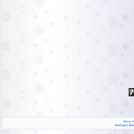
Mạng xã
VnVista I-Sh