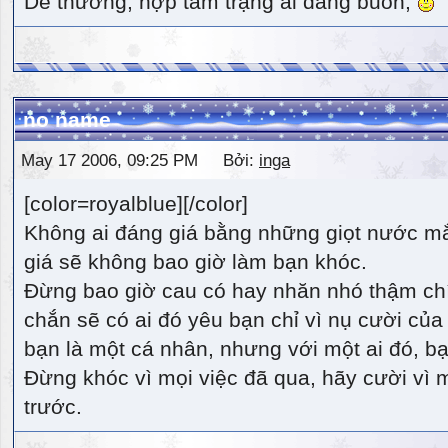
Dễ thương, hợp tâm trạng ai đang buồn,
no name
May 17 2006, 09:25 PM Bởi:
inga
[color=royalblue][/color]
Không ai đáng giá bằng những giọt nước m
giá sẽ không bao giờ làm bạn khóc.
Đừng bao giờ cau có hay nhăn nhó thậm ch
chắn sẽ có ai đó yêu bạn chỉ vì nụ cười của 
bạn là một cá nhân, nhưng với một ai đó, bạn
Đừng khóc vì mọi việc đã qua, hãy cười vì 
trước.