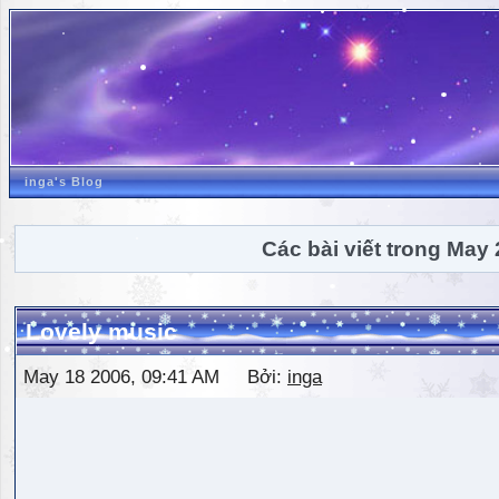
inga's Blog
Các bài viết trong May
Lovely music
May 18 2006, 09:41 AM Bởi:
inga