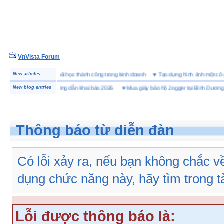
VnVista Forum
ặc biệt” của Microsoft
New articles
♥
4 bài học thành công trong kinh doanh
♥
Tạo dựng hình ảnh một
 hải quan là gì? Hướng dẫn khai báo 2026
New blog entries
♥
Mua giày bảo hộ Jogger tại Bình Dương ở đâ
Thông báo từ diễn đàn
Có lỗi xảy ra, nếu bạn không chắc 
dụng chức năng này, hãy tìm trong tài
Lỗi được thông báo là: