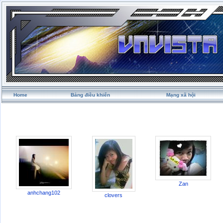
Home
Bảng điều khiển
Mạng xã hội
Zan
anhchang102
clovers