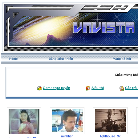
Home
Bảng điều khiển
Mạng xã hội
Chào mừng khá
Game trực tuyến
Siêu thị
Các trò
minhtien
lighthouse_9x