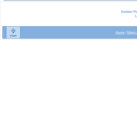
Invision P
L
Home
|
Mạng x