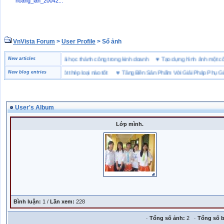
hoang_lan_20042...
VnVista Forum
>
User Profile
> Sổ ảnh
c biệt” của Microsoft
New articles
♥
4 bài học thành công trong kinh doanh
♥
Tạo dựng hình ảnh một
y bảo hộ lót Kevlar và lót thép loại nào tốt
New blog entries
♥
Tăng Bền Sản Phẩm Với Giải Pháp Phụ Gia 
User's Album
Lớp mình.
Bình luận:
1 /
Lần xem:
228
·
Tổng số ảnh:
2 ·
Tổng số b