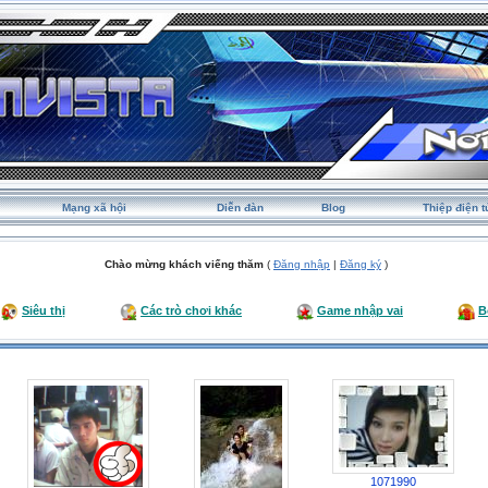
Mạng xã hội
Diễn đàn
Blog
Thiệp điện t
Chào mừng khách viếng thăm
(
Đăng nhập
|
Đăng ký
)
Siêu thị
Các trò chơi khác
Game nhập vai
B
1071990