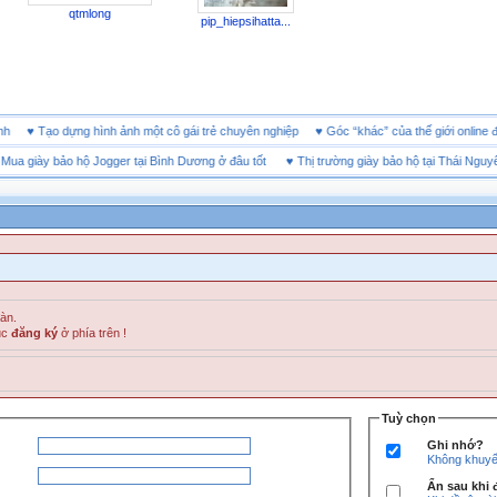
qtmlong
pip_hiepsihatta...
 doanh
♥
Tạo dựng hình ảnh một cô gái trẻ chuyên nghiệp
♥
Góc “khác” của thế giới on
 giày bảo hộ Jogger tại Bình Dương ở đâu tốt
♥
Thị trường giày bảo hộ tại Thái Nguyên
đàn.
ục
đăng ký
ở phía trên !
Tuỳ chọn
Ghi nhớ?
Không khuyến
Ẩn sau khi