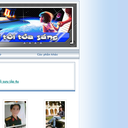
ử
Các phần khác
ộ sưu tập 4u