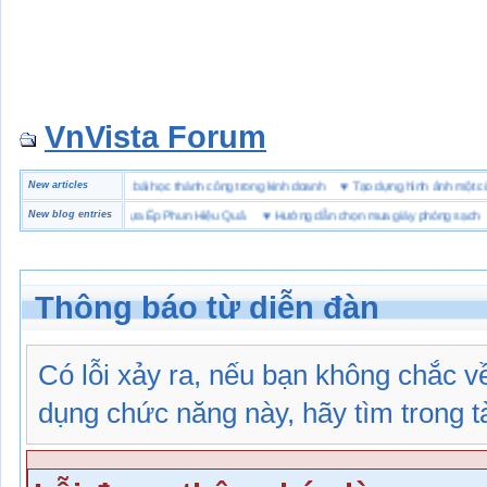
VnVista Forum
đặc biệt” của Microsoft
New articles
♥
4 bài học thành công trong kinh doanh
♥
Tạo dựng hình ảnh mộ
ọn Bột Màu Cho Nhựa Ép Phun Hiệu Quả
New blog entries
♥
Hướng dẫn chọn mua giày phòng sạch
♥
Thông báo từ diễn đàn
Có lỗi xảy ra, nếu bạn không chắc 
dụng chức năng này, hãy tìm trong tài