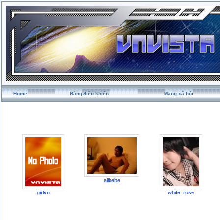
Home
Bảng điều khiển
Mạng xã hội
alibebe
girlvn
white_rose