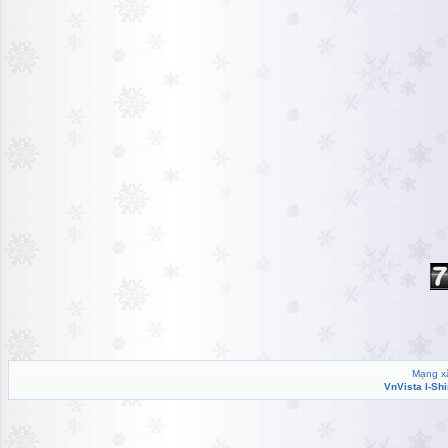
Mạng xã
VnVista I-Sh