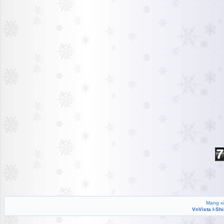
Mạng xã
VnVista I-Sh