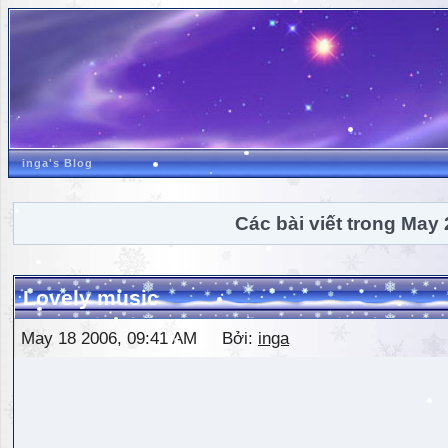
inga's Blog
Các bài viết trong May
Lovely music
May 18 2006, 09:41 AM Bởi:
inga