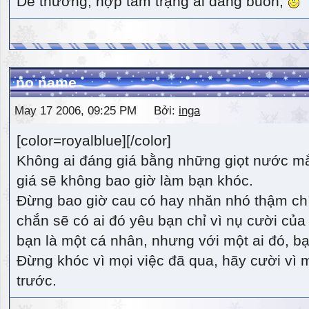
Dễ thương, hợp tâm trạng ai đang buồn,
no name
May 17 2006, 09:25 PM Bởi:
inga
[color=royalblue][/color]
Không ai đáng giá bằng những giọt nước m
giá sẽ không bao giờ làm bạn khóc.
Đừng bao giờ cau có hay nhăn nhó thậm ch
chắn sẽ có ai đó yêu bạn chỉ vì nụ cười của 
bạn là một cá nhân, nhưng với một ai đó, bạn
Đừng khóc vì mọi việc đã qua, hãy cười vì 
trước.