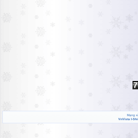
Mạng xã
VnVista I-Sh