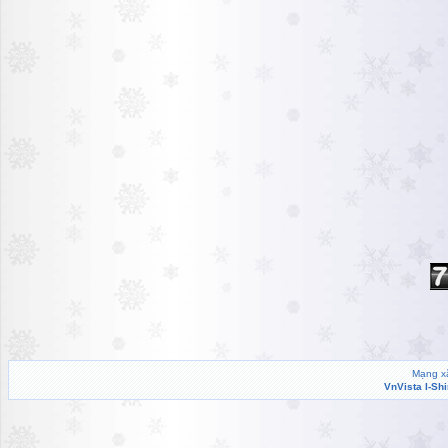
Mạng xã
VnVista I-Sh