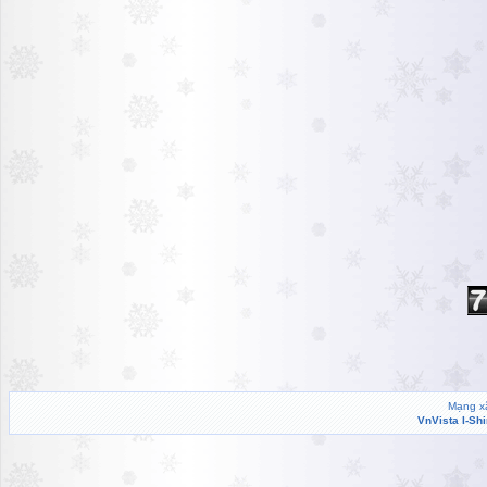
Mạng xã
VnVista I-Sh