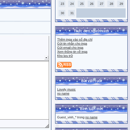
23
24
25
26
27
28
29
30
31
Thực đơn người xem
Thêm inga vào sổ địa chỉ
Gửi tin nhắn cho inga
Gửi email cho inga
Xem thông tin về inga
Kho lưu trữ
Bài viết cuối
Lovely music
no name
Bình luận mới
Guest_vinh_* trong
no name