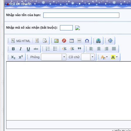
Trả lời nhanh
Nhập vào tên của bạn:
Nhập mã số xác nhận (bắt buộc):
Mã HTML
Phông
Kích cỡ phông
Phông
Cỡ chữ
Phông
Cỡ chữ