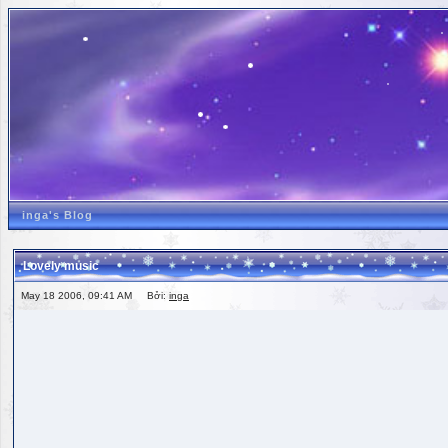
inga's Blog
Lovely music
May 18 2006, 09:41 AM Bởi:
inga