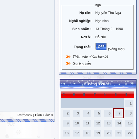
inga
Họ tên:
Nguyễn Thu Nga
Nghề nghiệp:
Học sinh
Sinh nhật:
:
13 Tháng 2 - 1990
Nơi ở:
Hà Nội
Trạng thái:
(Vắng mặt)
Thêm vào nhóm bạn bè
Gửi tin nhắn
«
Tháng 8 2026
»
C
H
B
T
N
S
B
1
2
3
4
5
6
7
8
Permalink
|
Bình luận: 0
9
10
11
12
13
14
15
16
17
18
19
20
21
22