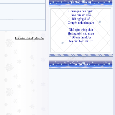
(♥ Góc Thơ ♥)
Trả lời ở chế độ đầy đủ
Tik Tik Tak