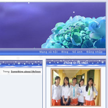
Mạng xã hội
Blog
Sổ ảnh
Đăng nhập
Thông tin cá nhân
Trong:
Something about life/love