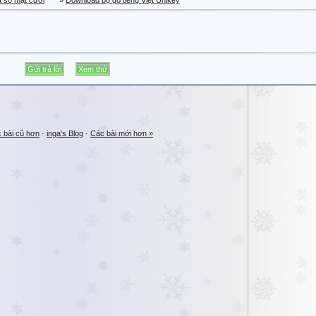
a sổ mặt cười
»
Download bộ gõ tiếng Việt Unikey
 bài cũ hơn
·
inga's Blog
·
Các bài mới hơn »