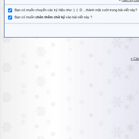
»
Hiển thị cử
Bạn có muốn chuyển các ký hiệu như :) :( :D ...thành mặt cười trong bài viết này?
Bạn có muốn
chèn thêm chữ ký
vào bài viết này ?
« Các