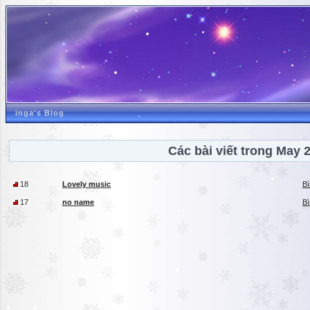
inga's Blog
Các bài viết trong May 
18
Lovely music
Bì
17
no name
Bì