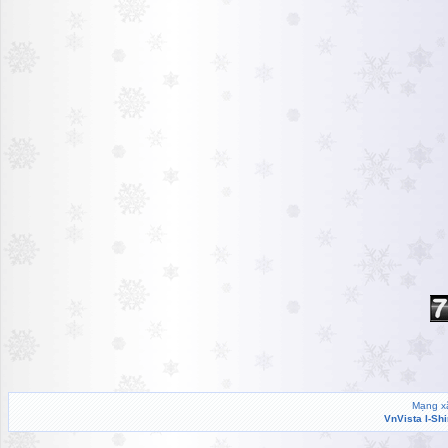
Mạng xã
VnVista I-Sh