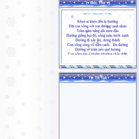
(♥ Góc Thơ ♥)
Tik Tik Tak