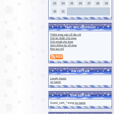
23
24
25
26
27
28
29
30
31
Thực đơn người xem
Thêm inga vào sổ địa chỉ
Gửi tin nhắn cho inga
Gửi email cho inga
Xem thông tin về inga
Kho lưu trữ
Bài viết cuối
Lovely music
no name
Bình luận mới
Guest_vinh_* trong
no name