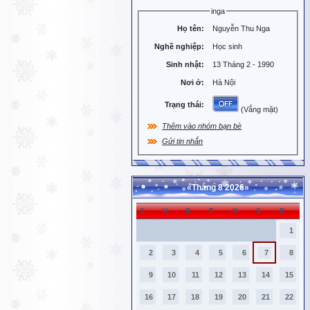
inga
Họ tên:
Nguyễn Thu Nga
Nghề nghiệp:
Học sinh
Sinh nhật:
13 Tháng 2 - 1990
Nơi ở:
Hà Nội
Trạng thái:
(Vắng mặt)
Thêm vào nhóm bạn bè
Gửi tin nhắn
«
Tháng 8 2026
»
C
H
B
T
N
S
B
1
2
3
4
5
6
7
8
9
10
11
12
13
14
15
16
17
18
19
20
21
22