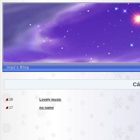
inga's Blog
Cá
18
Lovely music
17
no name