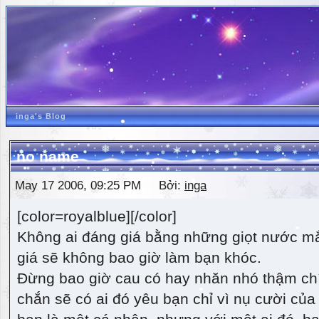
inga's Blog
no name
May 17 2006, 09:25 PM Bởi:
inga
[color=royalblue][/color]
Không ai đáng giá bằng những giọt nước m
giá sẽ không bao giờ làm bạn khóc.
Đừng bao giờ cau có hay nhăn nhó thậm ch
chắn sẽ có ai đó yêu bạn chỉ vì nụ cười của 