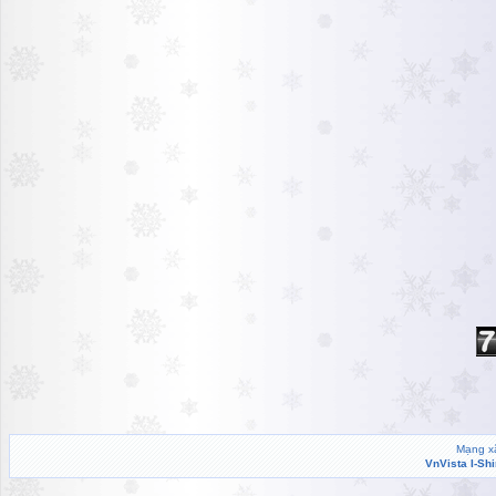
Mạng xã
VnVista I-Sh