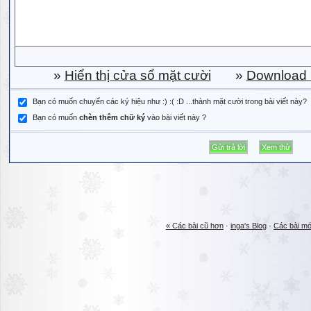
»
Hiển thị cửa sổ mặt cười
»
Download b
Bạn có muốn chuyển các ký hiệu như :) :( :D ...thành mặt cười trong bài viết này?
Bạn có muốn
chèn thêm chữ ký
vào bài viết này ?
« Các bài cũ hơn
·
inga's Blog
·
Các bài mớ