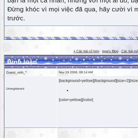
bạn là một cá nhân, nhưng với một ai đó, bạn
Đừng khóc vì mọi việc đã qua, hãy cười vì 
trước.
« Các bài cũ hơn
·
inga's Blog
·
Các bài mớ
Bình luận
Guest_vinh_*
Nov 19 2006, 08:14 AM
[background=yellow][/background][size=2][/size
Unregistered
[color=yellow][/color]