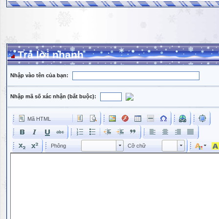
Trả lời nhanh
Nhập vào tên của bạn:
Nhập mã số xác nhận (bắt buộc):
Mã HTML
Phông
Kích cỡ phông
Phông
Cỡ chữ
Phông
Cỡ chữ