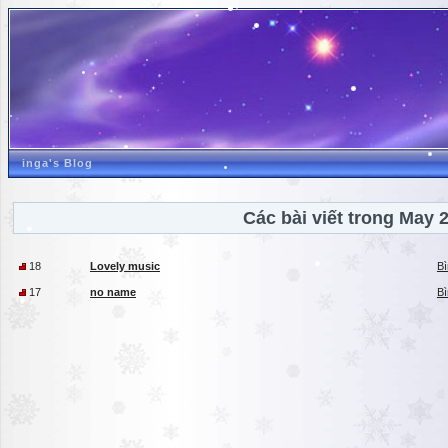
inga's Blog
Các bài viết trong May 
18
Lovely music
Bì
17
no name
Bì