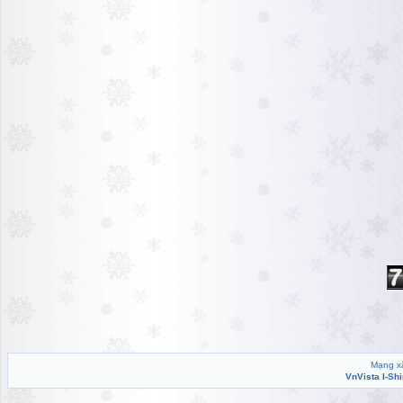
Mạng xã
VnVista I-Sh