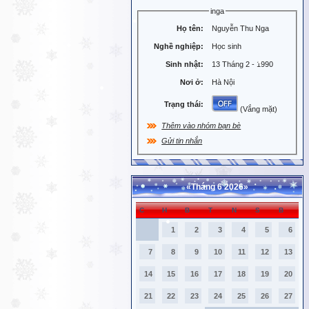
inga
Họ tên:
Nguyễn Thu Nga
Nghề nghiệp:
Học sinh
Sinh nhật:
13 Tháng 2 - 1990
Nơi ở:
Hà Nội
Trạng thái:
(Vắng mặt)
Thêm vào nhóm bạn bè
Gửi tin nhắn
«
Tháng 6 2026
»
C
H
B
T
N
S
B
1
2
3
4
5
6
7
8
9
10
11
12
13
14
15
16
17
18
19
20
21
22
23
24
25
26
27