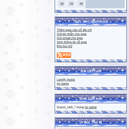
28
29
30
Thực đơn người xem
Thêm inga vào sổ địa chỉ
Gửi tin nhắn cho inga
Gửi email cho inga
Xem thông tin về inga
Kho lưu trữ
Bài viết cuối
Lovely music
no name
Bình luận mới
Guest_vinh_* trong
no name
(♥ Góc Thơ ♥)