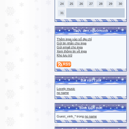
24
25
26
27
28
29
30
31
Thực đơn người xem
Thêm inga vào sổ địa chỉ
Gửi tin nhắn cho inga
Gửi email cho inga
Xem thông tin về inga
Kho lưu trữ
Bài viết cuối
Lovely music
no name
Bình luận mới
Guest_vinh_* trong
no name