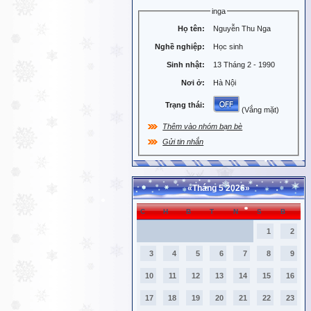
inga
Họ tên:
Nguyễn Thu Nga
Nghề nghiệp:
Học sinh
Sinh nhật:
13 Tháng 2 - 1990
Nơi ở:
Hà Nội
Trạng thái:
(Vắng mặt)
Thêm vào nhóm bạn bè
Gửi tin nhắn
«
Tháng 5 2026
»
C
H
B
T
N
S
B
1
2
3
4
5
6
7
8
9
10
11
12
13
14
15
16
17
18
19
20
21
22
23