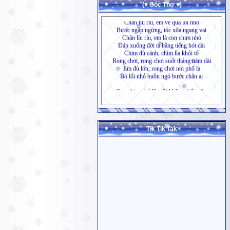
(♥ Góc Thơ ♥)
Tik Tik Tak