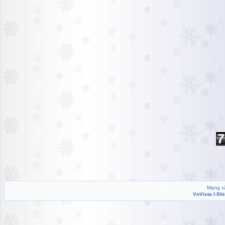
Mạng xã
VnVista I-Sh