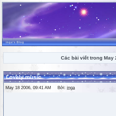
inga's Blog
Các bài viết trong May
Lovely music
May 18 2006, 09:41 AM Bởi:
inga