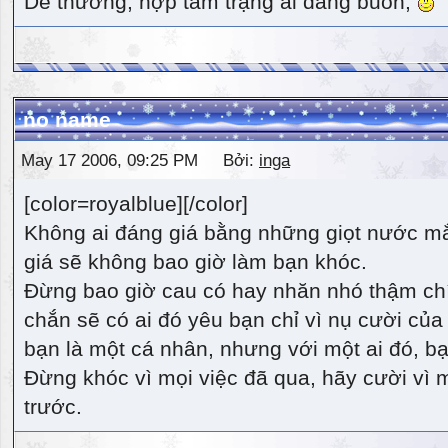
Dễ thương, hợp tâm trạng ai đang buồn,
no name
May 17 2006, 09:25 PM Bởi:
inga
[color=royalblue][/color]
Không ai đáng giá bằng những giọt nước m
giá sẽ không bao giờ làm bạn khóc.
Đừng bao giờ cau có hay nhăn nhó thậm ch
chắn sẽ có ai đó yêu bạn chỉ vì nụ cười của 
bạn là một cá nhân, nhưng với một ai đó, bạn
Đừng khóc vì mọi việc đã qua, hãy cười vì 
trước.