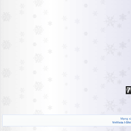
Mạng xã
VnVista I-Sh