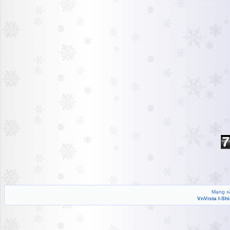
Mạng xã
VnVista I-Sh