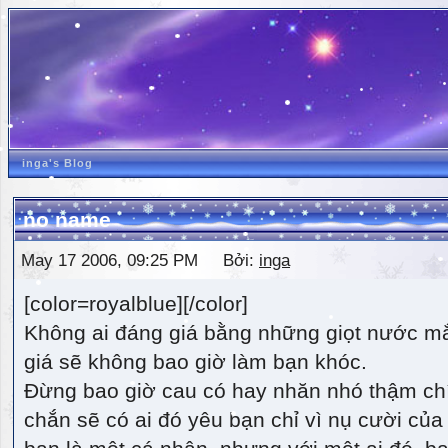
inga's Blog
no name
May 17 2006, 09:25 PM Bởi:
inga
[color=royalblue][/color]
Không ai đáng giá bằng những giọt nước m
giá sẽ không bao giờ làm bạn khóc.
Đừng bao giờ cau có hay nhăn nhó thậm ch
chắn sẽ có ai đó yêu bạn chỉ vì nụ cười của 