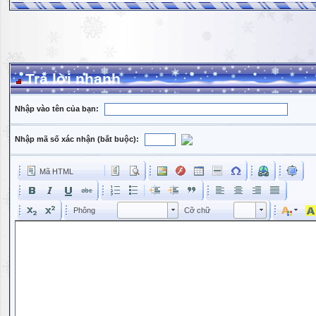
Trả lời nhanh
Nhập vào tên của bạn:
Nhập mã số xác nhận (bắt buộc):
Mã HTML
Phông
Kích cỡ phông
Phông
Cỡ chữ
Phông
Cỡ chữ