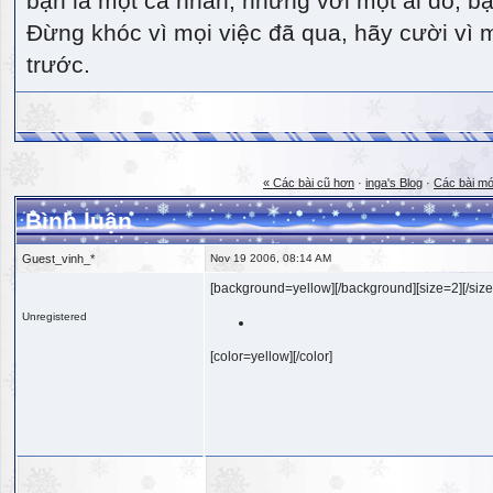
bạn là một cá nhân, nhưng với một ai đó, bạn
Đừng khóc vì mọi việc đã qua, hãy cười vì 
trước.
« Các bài cũ hơn
·
inga's Blog
·
Các bài mớ
Bình luận
Guest_vinh_*
Nov 19 2006, 08:14 AM
[background=yellow][/background][size=2][/size
Unregistered
[color=yellow][/color]