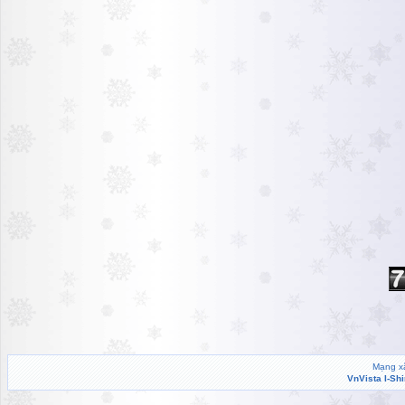
Mạng xã
VnVista I-Sh