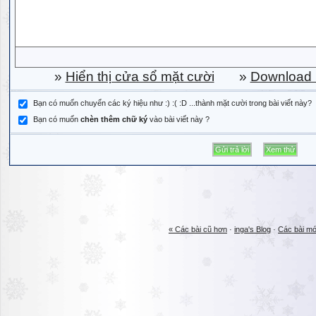
»
Hiển thị cửa sổ mặt cười
»
Download b
Bạn có muốn chuyển các ký hiệu như :) :( :D ...thành mặt cười trong bài viết này?
Bạn có muốn
chèn thêm chữ ký
vào bài viết này ?
« Các bài cũ hơn
·
inga's Blog
·
Các bài mớ