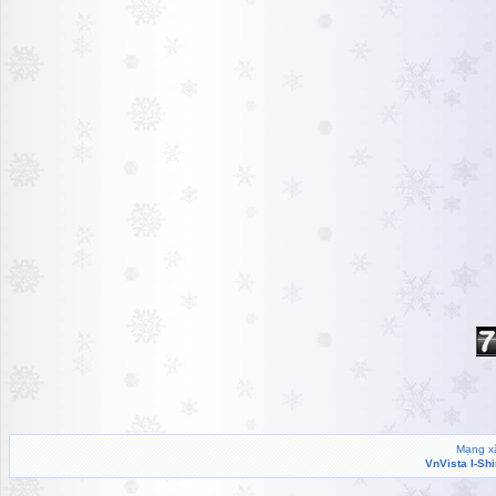
Mạng xã
VnVista I-Sh