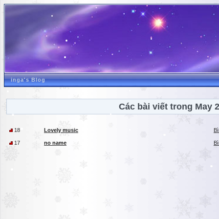
inga's Blog
Các bài viết trong May 
18
Lovely music
Bì
17
no name
Bì