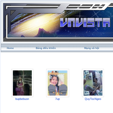
Home
Bảng điều khiển
Mạng xã hội
bupbebuon
7up
QuyTocNgeo