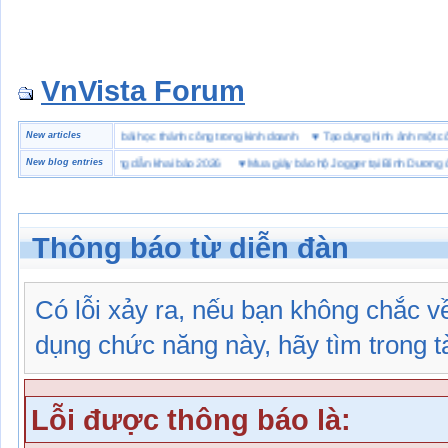
VnVista Forum
đặc biệt” của Microsoft
New articles
♥
4 bài học thành công trong kinh doanh
♥
Tạo dựng hình ảnh mộ
hải quan là gì? Hướng dẫn khai báo 2026
New blog entries
♥
Mua giày bảo hộ Jogger tại Bình Dương ở đâu
Thông báo từ diễn đàn
Có lỗi xảy ra, nếu bạn không chắc 
dụng chức năng này, hãy tìm trong tài
Lỗi được thông báo là: