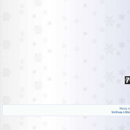
Mạng xã
VnVista I-Sh