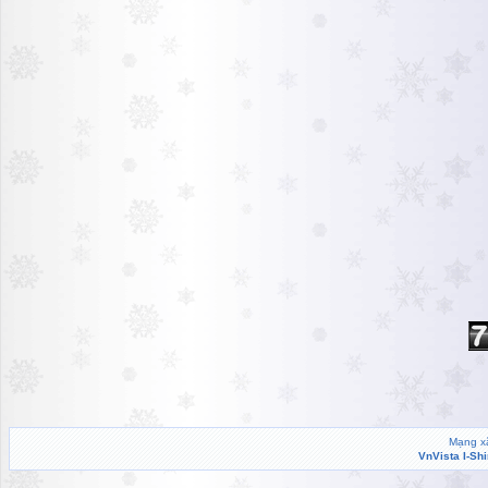
Mạng xã
VnVista I-Sh