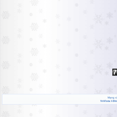
Mạng xã
VnVista I-Sh