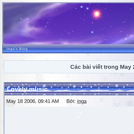
inga's Blog
Các bài viết trong May
Lovely music
May 18 2006, 09:41 AM Bởi:
inga