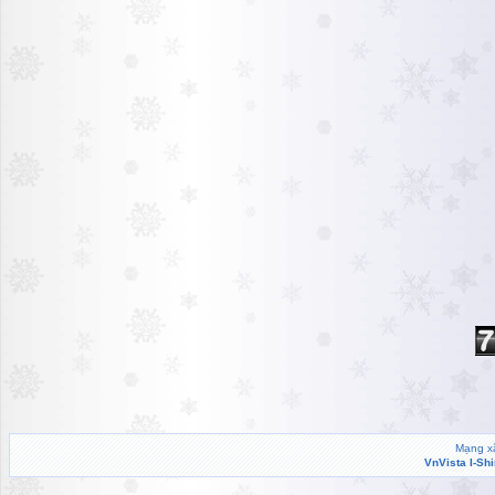
Mạng xã
VnVista I-Sh