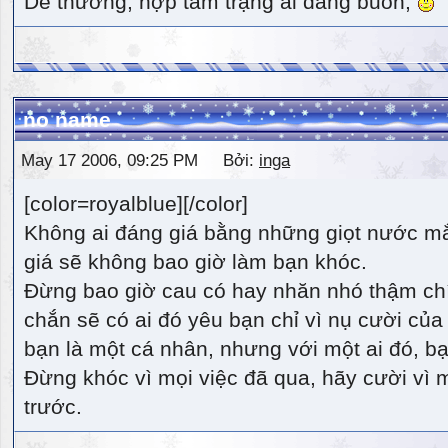
Dễ thương, hợp tâm trạng ai đang buồn,
no name
May 17 2006, 09:25 PM Bởi:
inga
[color=royalblue][/color]
Không ai đáng giá bằng những giọt nước m
giá sẽ không bao giờ làm bạn khóc.
Đừng bao giờ cau có hay nhăn nhó thậm ch
chắn sẽ có ai đó yêu bạn chỉ vì nụ cười của 
bạn là một cá nhân, nhưng với một ai đó, bạn
Đừng khóc vì mọi việc đã qua, hãy cười vì 
trước.