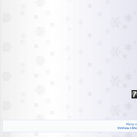
Mạng xã
VnVista I-Sh