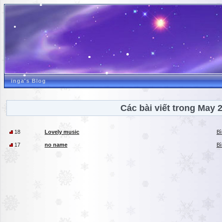
inga's Blog
Các bài viết trong May 
18
Lovely music
Bì
17
no name
Bì