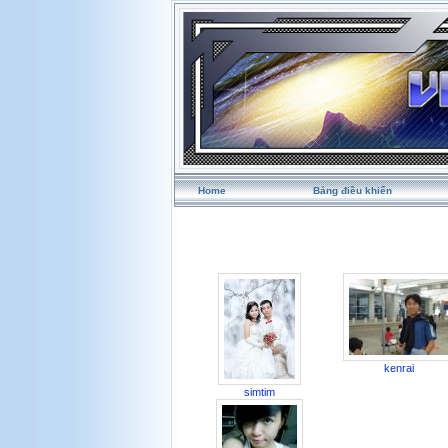
Home
Bảng điều khiển
kenrai
simtim