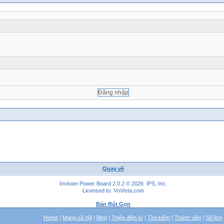
Quay về
Invision Power Board 2.0.2 © 2026 IPS, Inc.
Licensed to: VnVista.com
Bản Rút Gọn
Home
|
Mạng xã hội
|
Blog
|
Thiệp điện tử
|
Tìm kiếm
|
Thành viên
|
Sổ lịch