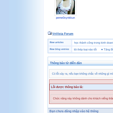
peme0xynkkun
VnVista Forum
♥
Một số câu hỏi phỏng vấn “đặc biệt” của Microsoft
New articles
♥
4 bài học thành công trong kinh
♥
Giày bảo hộ lót Kevlar và lót thép loại nào tốt
New blog entries
♥
Tăng Bền S
Thông báo từ diễn đàn
Có lỗi xảy ra, nếu bạn không chắc về những gì mì
Lỗi được thông báo là:
Chức năng này không dành cho khách viếng th
Bạn chưa đăng nhập vào hệ thống