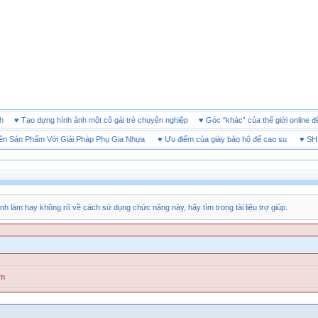
 doanh
♥
Tạo dựng hình ảnh một cô gái trẻ chuyên nghiệp
♥
Góc “khác” của thế giới onl
ản Phẩm Với Giải Pháp Phụ Gia Nhựa
♥
Ưu điểm của giày bảo hộ đế cao su
♥
SHEET T
nh làm hay không rõ về cách sử dụng chức năng này, hãy tìm trong tài liệu trợ giúp.
ăm