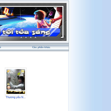
ử
Các phần khác
Thương yêu N...