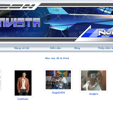
Mạng xã hội
Diễn đàn
Blog
Thiệp điện t
Mục này đã bị khoá
Angel2404
skaipro
kutetuan