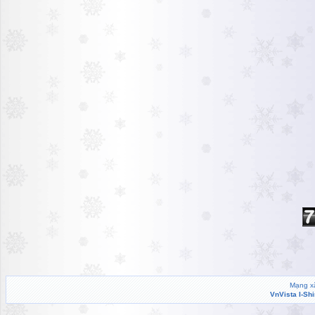
Mạng xã
VnVista I-Sh