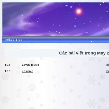
inga's Blog
Các bài viết trong May 
18
Lovely music
Bì
17
no name
Bì