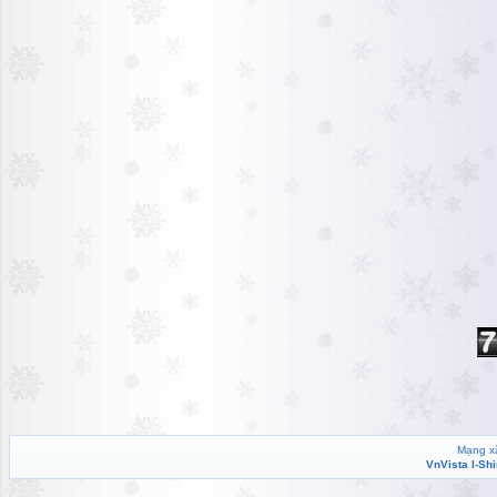
Mạng xã
VnVista I-Sh