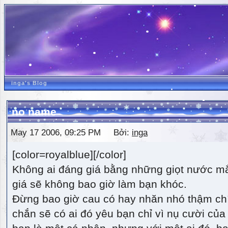
inga's Blog
no name
May 17 2006, 09:25 PM Bởi:
inga
[color=royalblue][/color]
Không ai đáng giá bằng những giọt nước m
giá sẽ không bao giờ làm bạn khóc.
Đừng bao giờ cau có hay nhăn nhó thậm ch
chắn sẽ có ai đó yêu bạn chỉ vì nụ cười của 