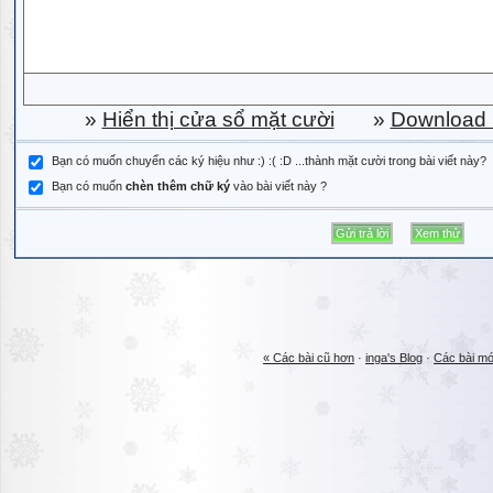
»
Hiển thị cửa sổ mặt cười
»
Download b
Bạn có muốn chuyển các ký hiệu như :) :( :D ...thành mặt cười trong bài viết này?
Bạn có muốn
chèn thêm chữ ký
vào bài viết này ?
« Các bài cũ hơn
·
inga's Blog
·
Các bài mớ