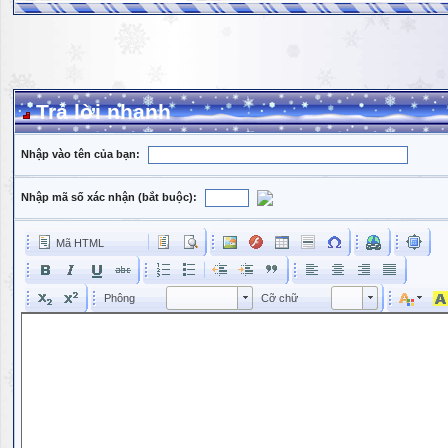
Trả lời nhanh
Nhập vào tên của bạn:
Nhập mã số xác nhận (bắt buộc):
Mã HTML
Phông
Kích cỡ phông
Phông
Cỡ chữ
Phông
Cỡ chữ