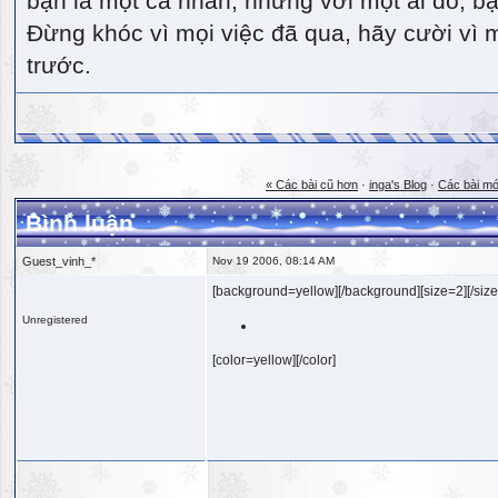
bạn là một cá nhân, nhưng với một ai đó, bạn
Đừng khóc vì mọi việc đã qua, hãy cười vì 
trước.
« Các bài cũ hơn
·
inga's Blog
·
Các bài mớ
Bình luận
Guest_vinh_*
Nov 19 2006, 08:14 AM
[background=yellow][/background][size=2][/size
Unregistered
[color=yellow][/color]