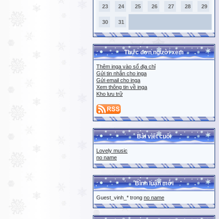
23
24
25
26
27
28
29
30
31
Thực đơn người xem
Thêm inga vào sổ địa chỉ
Gửi tin nhắn cho inga
Gửi email cho inga
Xem thông tin về inga
Kho lưu trữ
Bài viết cuối
Lovely music
no name
Bình luận mới
Guest_vinh_* trong
no name