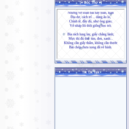
(♥ Góc Thơ ♥)
Tik Tik Tak