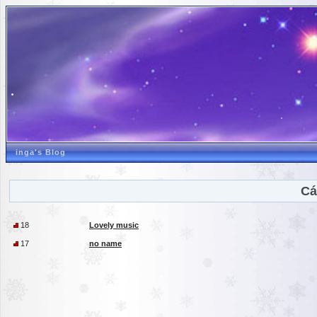
inga's Blog
Cá
18
Lovely music
17
no name