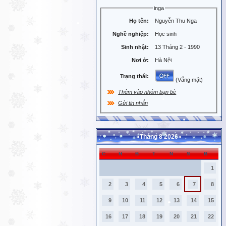
inga
Họ tên:
Nguyễn Thu Nga
Nghề nghiệp:
Học sinh
Sinh nhật:
13 Tháng 2 - 1990
Nơi ở:
Hà Nội
Trạng thái:
(Vắng mặt)
Thêm vào nhóm bạn bè
Gửi tin nhắn
«
Tháng 8 2026
»
C
H
B
T
N
S
B
1
2
3
4
5
6
7
8
9
10
11
12
13
14
15
16
17
18
19
20
21
22