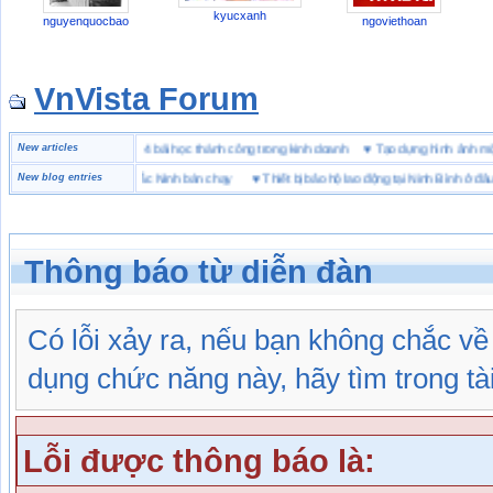
kyucxanh
nguyenquocbao
ngoviethoan
VnVista Forum
n “đặc biệt” của Microsoft
New articles
♥
4 bài học thành công trong kinh doanh
♥
Tạo dựng hình ản
iệu giày bảo hộ tại Bắc Ninh bán chạy
New blog entries
♥
Thiết bị bảo hộ lao động tại Ninh Bình ở đâu
Thông báo từ diễn đàn
Có lỗi xảy ra, nếu bạn không chắc v
dụng chức năng này, hãy tìm trong tài 
Lỗi được thông báo là: