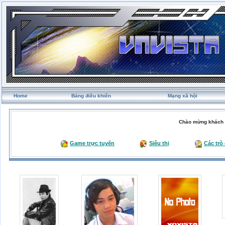
Home
Bảng điều khiển
Mạng xã hội
Chào mừng khách 
Game trực tuyến
Siêu thị
Các trò