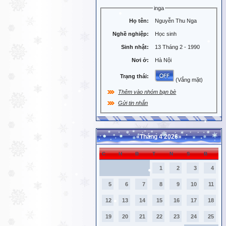
inga
Họ tên:
Nguyễn Thu Nga
Nghề nghiệp:
Học sinh
Sinh nhật:
13 Tháng 2 - 1990
Nơi ở:
Hà Nội
Trạng thái:
(Vắng mặt)
Thêm vào nhóm bạn bè
Gửi tin nhắn
«
Tháng 4 2026
»
C
H
B
T
N
S
B
1
2
3
4
5
6
7
8
9
10
11
12
13
14
15
16
17
18
19
20
21
22
23
24
25