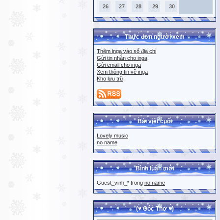
26
27
28
29
30
Thực đơn người xem
Thêm inga vào sổ địa chỉ
Gửi tin nhắn cho inga
Gửi email cho inga
Xem thông tin về inga
Kho lưu trữ
Bài viết cuối
Lovely music
no name
Bình luận mới
Guest_vinh_* trong
no name
(♥ Góc Thơ ♥)