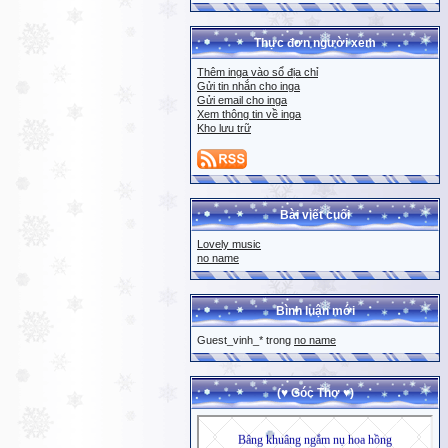
Thực đơn người xem
Thêm inga vào sổ địa chỉ
Gửi tin nhắn cho inga
Gửi email cho inga
Xem thông tin về inga
Kho lưu trữ
Bài viết cuối
Lovely music
no name
Bình luận mới
Guest_vinh_* trong
no name
(♥ Góc Thơ ♥)