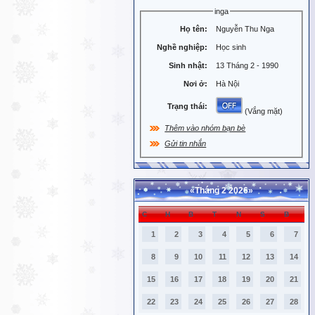
inga
Họ tên:
Nguyễn Thu Nga
Nghề nghiệp:
Học sinh
Sinh nhật:
13 Tháng 2 - 1990
Nơi ở:
Hà Nội
Trạng thái:
(Vắng mặt)
Thêm vào nhóm bạn bè
Gửi tin nhắn
«
Tháng 2 2026
»
C
H
B
T
N
S
B
1
2
3
4
5
6
7
8
9
10
11
12
13
14
15
16
17
18
19
20
21
22
23
24
25
26
27
28