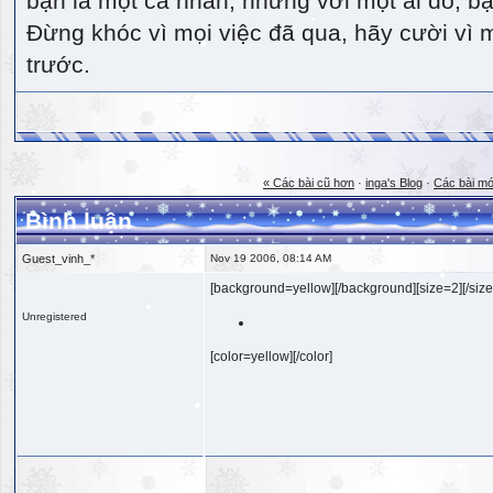
bạn là một cá nhân, nhưng với một ai đó, bạn
Đừng khóc vì mọi việc đã qua, hãy cười vì 
trước.
« Các bài cũ hơn
·
inga's Blog
·
Các bài mớ
Bình luận
Guest_vinh_*
Nov 19 2006, 08:14 AM
[background=yellow][/background][size=2][/size
Unregistered
[color=yellow][/color]