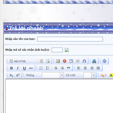
Trả lời nhanh
Nhập vào tên của bạn:
Nhập mã số xác nhận (bắt buộc):
Mã HTML
Phông
Kích cỡ phông
Phông
Cỡ chữ
Phông
Cỡ chữ