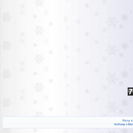
Mạng xã
VnVista I-Sh