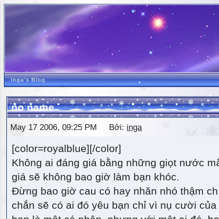
inga's Blog
no name
May 17 2006, 09:25 PM Bởi:
inga
[color=royalblue][/color]
Không ai đáng giá bằng những giọt nước m
giá sẽ không bao giờ làm bạn khóc.
Đừng bao giờ cau có hay nhăn nhó thậm ch
chắn sẽ có ai đó yêu bạn chỉ vì nụ cười của 