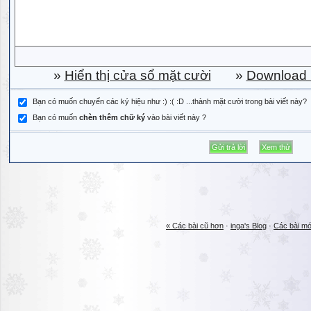
»
Hiển thị cửa sổ mặt cười
»
Download b
Bạn có muốn chuyển các ký hiệu như :) :( :D ...thành mặt cười trong bài viết này?
Bạn có muốn
chèn thêm chữ ký
vào bài viết này ?
« Các bài cũ hơn
·
inga's Blog
·
Các bài mớ