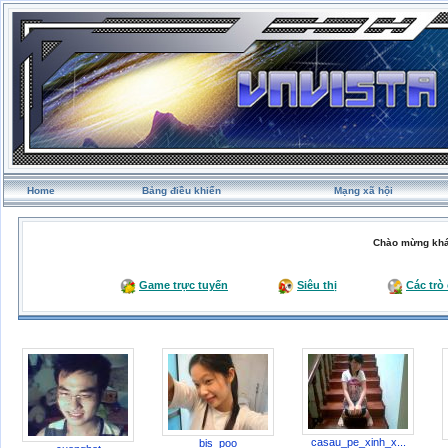
Home
Bảng điều khiển
Mạng xã hội
Chào mừng khá
Game trực tuyến
Siêu thị
Các trò
casau_pe_xinh_x...
bis_poo