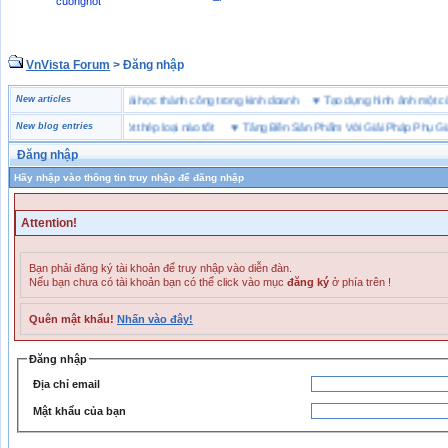
cuonghot
VnVista Forum
> Đăng nhập
đặc biệt” của Microsoft
New articles
♥
4 bài học thành công trong kinh doanh
♥
Tạo dựng hình ảnh m
bảo hộ lót Kevlar và lót thép loại nào tốt
New blog entries
♥
Tăng Bền Sản Phẩm Với Giải Pháp Phụ Gia N
Đăng nhập
Hãy nhập vào thông tin truy nhập để đăng nhập
Attention!
Bạn phải đăng ký tài khoản để truy nhập vào diễn đàn.
Nếu bạn chưa có tài khoản bạn có thể click vào mục
đăng ký
ở phía trên !
Quên mật khẩu!
Nhấn vào đây!
Đăng nhập
Địa chỉ email
Mật khẩu của bạn