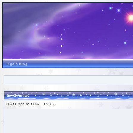
inga's Blog
Lovely music
May 18 2006, 09:41 AM Bởi:
inga