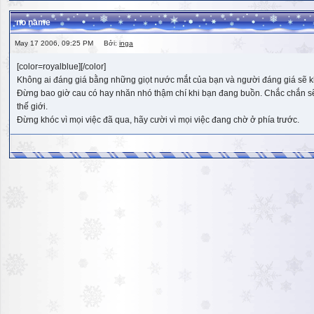
no name
May 17 2006, 09:25 PM Bởi:
inga
[color=royalblue][/color]
Không ai đáng giá bằng những giọt nước mắt của bạn và người đáng giá sẽ k
Đừng bao giờ cau có hay nhăn nhó thậm chí khi bạn đang buồn. Chắc chắn sẽ có
thế giới.
Đừng khóc vì mọi việc đã qua, hãy cười vì mọi việc đang chờ ở phía trước.