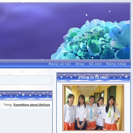
Mạng xã hội
Blog
Sổ ảnh
Đăng nhập
Thông tin cá nhân
Trong:
Something about life/love