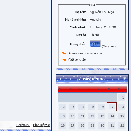
inga
Họ tên:
Nguyễn Thu Nga
Nghề nghiệp:
Học sinh
Sinh nhật:
13 Tháng 2 - 1990
Nơi ở:
Hà Nội
Trạng thái:
(Vắng mặt)
Thêm vào nhóm bạn bè
Gửi tin nhắn
«
Tháng 8 2026
»
C
H
B
T
N
S
B
1
2
3
4
5
6
7
8
9
10
11
12
13
14
15
Permalink
|
Bình luận: 0
16
17
18
19
20
21
22