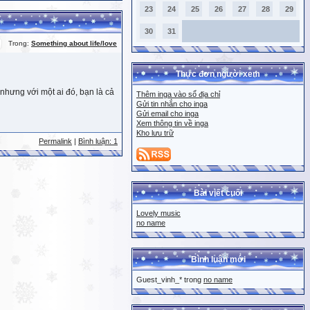
23
24
25
26
27
28
29
30
31
Trong:
Something about life/love
Thực đơn người xem
nhưng với một ai đó, bạn là cả
Thêm inga vào sổ địa chỉ
Gửi tin nhắn cho inga
Gửi email cho inga
Xem thông tin về inga
Kho lưu trữ
Permalink
|
Bình luận: 1
Bài viết cuối
Lovely music
no name
Bình luận mới
Guest_vinh_* trong
no name