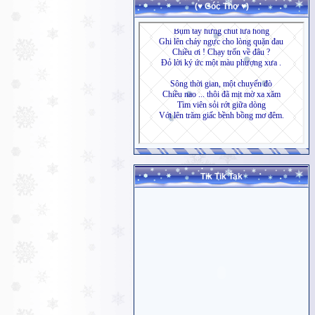
(♥ Góc Thơ ♥)
Tik Tik Tak