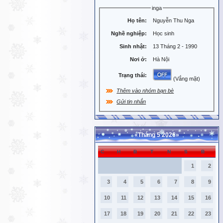
inga
Họ tên:
Nguyễn Thu Nga
Nghề nghiệp:
Học sinh
Sinh nhật:
13 Tháng 2 - 1990
Nơi ở:
Hà Nội
Trạng thái:
(Vắng mặt)
Thêm vào nhóm bạn bè
Gửi tin nhắn
«
Tháng 5 2026
»
C
H
B
T
N
S
B
1
2
3
4
5
6
7
8
9
10
11
12
13
14
15
16
17
18
19
20
21
22
23