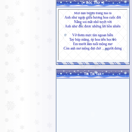
(♥ Góc Thơ ♥)
Tik Tik Tak