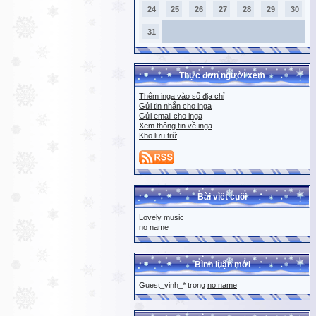
24
25
26
27
28
29
30
31
Thực đơn người xem
Thêm inga vào sổ địa chỉ
Gửi tin nhắn cho inga
Gửi email cho inga
Xem thông tin về inga
Kho lưu trữ
Bài viết cuối
Lovely music
no name
Bình luận mới
Guest_vinh_* trong
no name