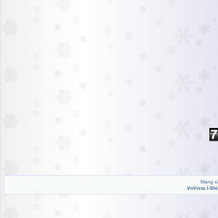
Mạng xã
VnVista I-Sh