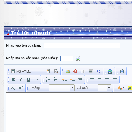
Trả lời nhanh
Nhập vào tên của bạn:
Nhập mã số xác nhận (bắt buộc):
Mã HTML
Phông
Kích cỡ phông
Phông
Cỡ chữ
Phông
Cỡ chữ