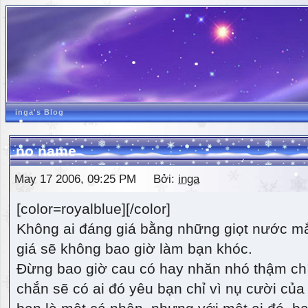
inga's Blog
no name
May 17 2006, 09:25 PM Bởi:
inga
[color=royalblue][/color]
Không ai đáng giá bằng những giọt nước m
giá sẽ không bao giờ làm bạn khóc.
Đừng bao giờ cau có hay nhăn nhó thậm ch
chắn sẽ có ai đó yêu bạn chỉ vì nụ cười của 