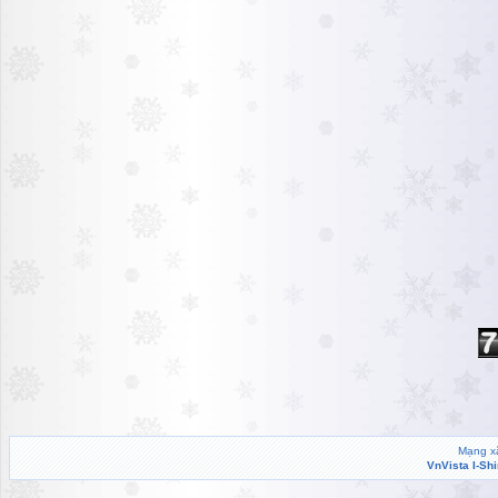
Mạng xã
VnVista I-Sh