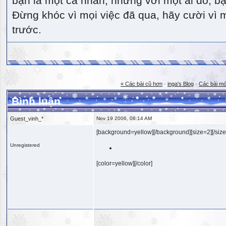
bạn là một cá nhân, nhưng với một ai đó, bạn
Đừng khóc vì mọi việc đã qua, hãy cười vì 
trước.
« Các bài cũ hơn
·
inga's Blog
·
Các bài mớ
Bình luận
Guest_vinh_*
Nov 19 2006, 08:14 AM
[background=yellow][/background][size=2][/size
Unregistered
[color=yellow][/color]