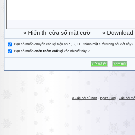
»
Hiển thị cửa sổ mặt cười
»
Download b
Bạn có muốn chuyển các ký hiệu như :) :( :D ...thành mặt cười trong bài viết này?
Bạn có muốn
chèn thêm chữ ký
vào bài viết này ?
« Các bài cũ hơn
·
inga's Blog
·
Các bài mớ