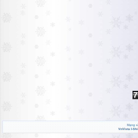
Mạng xã
VnVista I-Sh