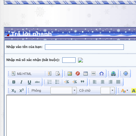
Trả lời nhanh
Nhập vào tên của bạn:
Nhập mã số xác nhận (bắt buộc):
Mã HTML
Phông
Kích cỡ phông
Phông
Cỡ chữ
Phông
Cỡ chữ