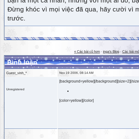
bạn là một cá nhân, nhưng với một ai đó, bạn
Đừng khóc vì mọi việc đã qua, hãy cười vì 
trước.
« Các bài cũ hơn
·
inga's Blog
·
Các bài mớ
Bình luận
Guest_vinh_*
Nov 19 2006, 08:14 AM
[background=yellow][/background][size=2][/size
Unregistered
[color=yellow][/color]