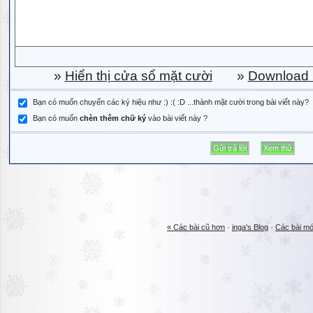
»
Hiển thị cửa sổ mặt cười
»
Download b
Bạn có muốn chuyển các ký hiệu như :) :( :D ...thành mặt cười trong bài viết này?
Bạn có muốn
chèn thêm chữ ký
vào bài viết này ?
« Các bài cũ hơn
·
inga's Blog
·
Các bài mớ