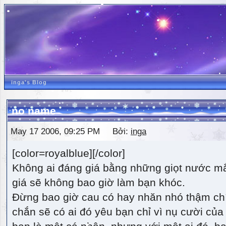
inga's Blog
no name
May 17 2006, 09:25 PM Bởi:
inga
[color=royalblue][/color]
Không ai đáng giá bằng những giọt nước m
giá sẽ không bao giờ làm bạn khóc.
Đừng bao giờ cau có hay nhăn nhó thậm ch
chắn sẽ có ai đó yêu bạn chỉ vì nụ cười của 