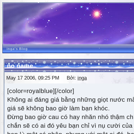
inga's Blog
no name
May 17 2006, 09:25 PM Bởi:
inga
[color=royalblue][/color]
Không ai đáng giá bằng những giọt nước m
giá sẽ không bao giờ làm bạn khóc.
Đừng bao giờ cau có hay nhăn nhó thậm ch
chắn sẽ có ai đó yêu bạn chỉ vì nụ cười của 