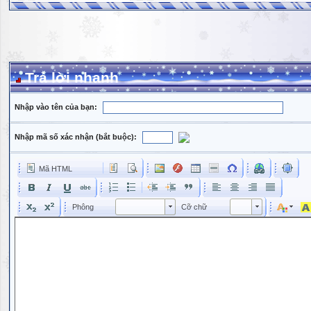
Trả lời nhanh
Nhập vào tên của bạn:
Nhập mã số xác nhận (bắt buộc):
Mã HTML
Phông
Kích cỡ phông
Phông
Cỡ chữ
Phông
Cỡ chữ