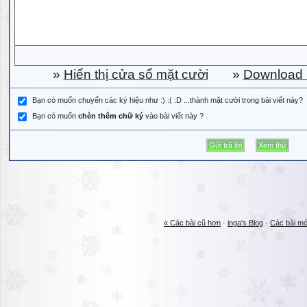
»
Hiển thị cửa sổ mặt cười
»
Download b
Bạn có muốn chuyển các ký hiệu như :) :( :D ...thành mặt cười trong bài viết này?
Bạn có muốn
chèn thêm chữ ký
vào bài viết này ?
« Các bài cũ hơn
·
inga's Blog
·
Các bài mớ