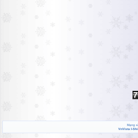
Mạng xã
VnVista I-Sh