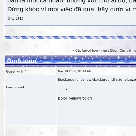
bạn là một cá nhân, nhưng với một ai đó, bạn
Đừng khóc vì mọi việc đã qua, hãy cười vì 
trước.
« Các bài cũ hơn
·
inga's Blog
·
Các bài mớ
Bình luận
Guest_vinh_*
Nov 19 2006, 08:14 AM
[background=yellow][/background][size=2][/size
Unregistered
[color=yellow][/color]