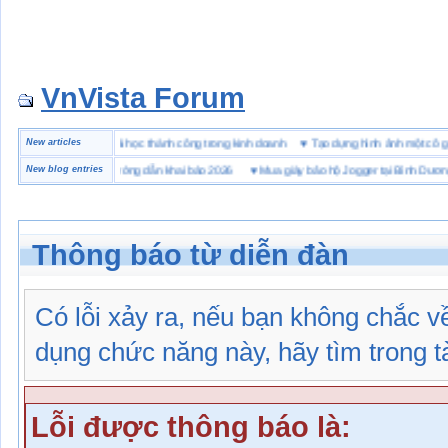
VnVista Forum
 biệt” của Microsoft
New articles
♥
4 bài học thành công trong kinh doanh
♥
Tạo dựng hình ảnh một 
ai hải quan là gì? Hướng dẫn khai báo 2026
New blog entries
♥
Mua giày bảo hộ Jogger tại Bình Dương ở đ
Thông báo từ diễn đàn
Có lỗi xảy ra, nếu bạn không chắc 
dụng chức năng này, hãy tìm trong tài
Lỗi được thông báo là: