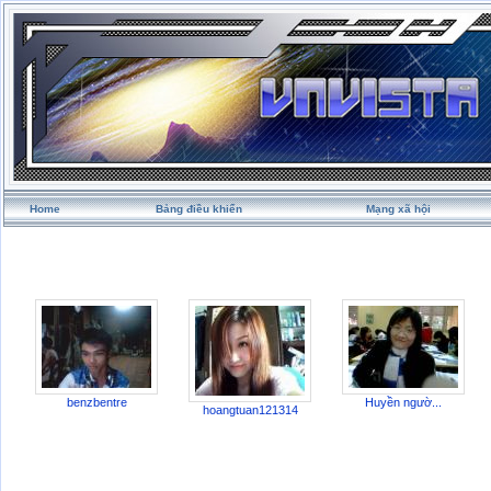
Home
Bảng điều khiển
Mạng xã hội
benzbentre
Huyền ngườ...
hoangtuan121314