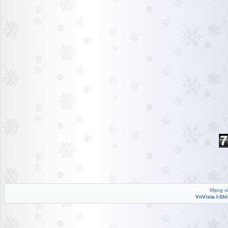
Mạng xã
VnVista I-Sh